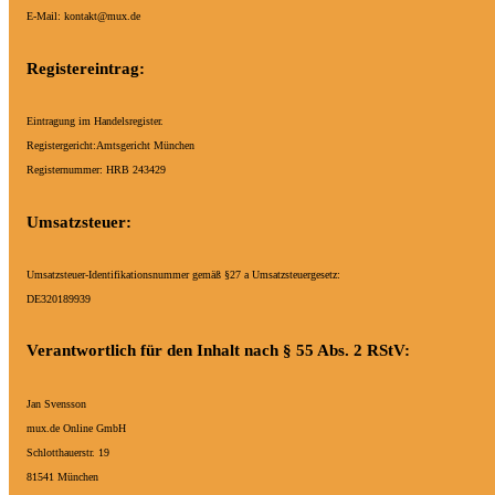
E-Mail: kontakt@mux.de
Registereintrag:
Eintragung im Handelsregister.
Registergericht:Amtsgericht München
Registernummer: HRB 243429
Umsatzsteuer:
Umsatzsteuer-Identifikationsnummer gemäß §27 a Umsatzsteuergesetz:
DE320189939
Verantwortlich für den Inhalt nach § 55 Abs. 2 RStV:
Jan Svensson
mux.de Online GmbH
Schlotthauerstr. 19
81541 München