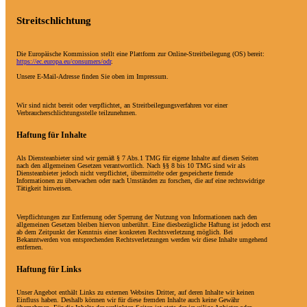
Streitschlichtung
Die Europäische Kommission stellt eine Plattform zur Online-Streitbeilegung (OS) bereit:
https://ec.europa.eu/consumers/odr
.
Unsere E-Mail-Adresse finden Sie oben im Impressum.
Wir sind nicht bereit oder verpflichtet, an Streitbeilegungsverfahren vor einer
Verbraucherschlichtungsstelle teilzunehmen.
Haftung für Inhalte
Als Diensteanbieter sind wir gemäß § 7 Abs.1 TMG für eigene Inhalte auf diesen Seiten
nach den allgemeinen Gesetzen verantwortlich. Nach §§ 8 bis 10 TMG sind wir als
Diensteanbieter jedoch nicht verpflichtet, übermittelte oder gespeicherte fremde
Informationen zu überwachen oder nach Umständen zu forschen, die auf eine rechtswidrige
Tätigkeit hinweisen.
Verpflichtungen zur Entfernung oder Sperrung der Nutzung von Informationen nach den
allgemeinen Gesetzen bleiben hiervon unberührt. Eine diesbezügliche Haftung ist jedoch erst
ab dem Zeitpunkt der Kenntnis einer konkreten Rechtsverletzung möglich. Bei
Bekanntwerden von entsprechenden Rechtsverletzungen werden wir diese Inhalte umgehend
entfernen.
Haftung für Links
Unser Angebot enthält Links zu externen Websites Dritter, auf deren Inhalte wir keinen
Einfluss haben. Deshalb können wir für diese fremden Inhalte auch keine Gewähr