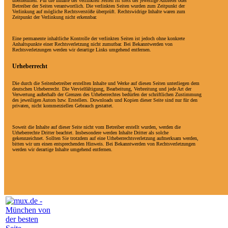
übernehmen. Für die Inhalte der verlinkten Seiten ist stets der jeweilige Anbieter oder
Betreiber der Seiten verantwortlich. Die verlinkten Seiten wurden zum Zeitpunkt der
Verlinkung auf mögliche Rechtsverstöße überprüft. Rechtswidrige Inhalte waren zum
Zeitpunkt der Verlinkung nicht erkennbar.
Eine permanente inhaltliche Kontrolle der verlinkten Seiten ist jedoch ohne konkrete
Anhaltspunkte einer Rechtsverletzung nicht zumutbar. Bei Bekanntwerden von
Rechtsverletzungen werden wir derartige Links umgehend entfernen.
Urheberrecht
Die durch die Seitenbetreiber erstellten Inhalte und Werke auf diesen Seiten unterliegen dem
deutschen Urheberrecht. Die Vervielfältigung, Bearbeitung, Verbreitung und jede Art der
Verwertung außerhalb der Grenzen des Urheberrechtes bedürfen der schriftlichen Zustimmung
des jeweiligen Autors bzw. Erstellers. Downloads und Kopien dieser Seite sind nur für den
privaten, nicht kommerziellen Gebrauch gestattet.
Soweit die Inhalte auf dieser Seite nicht vom Betreiber erstellt wurden, werden die
Urheberrechte Dritter beachtet. Insbesondere werden Inhalte Dritter als solche
gekennzeichnet. Sollten Sie trotzdem auf eine Urheberrechtsverletzung aufmerksam werden,
bitten wir um einen entsprechenden Hinweis. Bei Bekanntwerden von Rechtsverletzungen
werden wir derartige Inhalte umgehend entfernen.