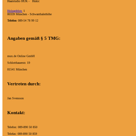
Haarstudio HUK - Hukic
Holzapfelstr.
1
80339 München - Schwanthalerhöhe
Telefon
089-54 78 99 12
Angaben gemäß § 5 TMG:
mux.de Online GmbH
Schlotthauerstr. 19
81541 München
Vertreten durch:
Jan Svensson
Kontakt:
Telefon: 089-890 50 850
Telefax: 089-890 50 859